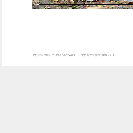
text und fotos
© hans-peter waack letzte bearbeitung märz 2014