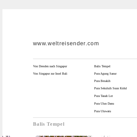
www.weltreisender.com
Von Dresden nach Singapur
Balis Tempel
Von Singapur zur Insel Bali
Pura Agung Sanur
Pura Besakih
Pura Sekuluih Suun Kidul
Pura Tanah Lot
Pura Ulun Danu
Pura Uluwatu
Bali
s Tempel